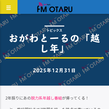
トピックス
おがわとーるの「越
し年」
2025年12月31日
2年振りにあの
脱力系年越し番組
が帰ってくる！