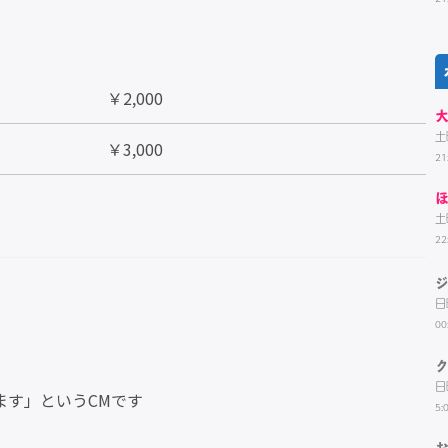
￥2,000
土
￥3,000
21
ほ
土
22
日
00
日
ます」というCMです
5: