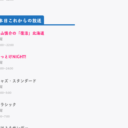
本日これからの放送
大山慎介の「復活」北海道
曜
:00～22:00
っとけNIGHT!
曜
:00~24:00
ジャズ・スタンダード
曜
:00~5:00
クラシック
曜
00~7:00
おはようサンデー