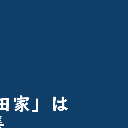
田家」は
集