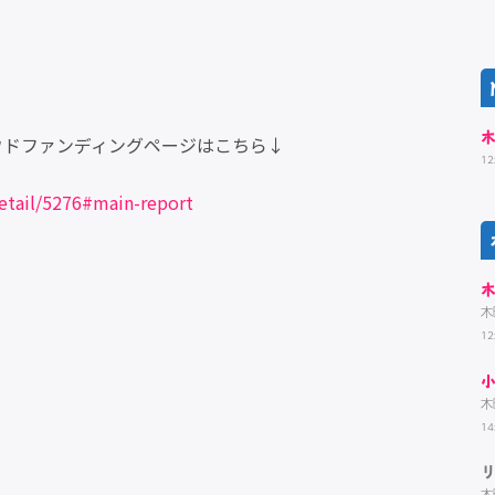
ラウドファンディングページはこちら↓
12
detail/5276#main-report
木
12
木
14
木