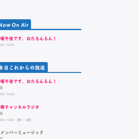
Now On Air
木曜午後です、おたるんるん！
:00~14:00
本日これからの放送
木曜午後です、おたるんるん！
曜
:00~14:00
小樽チャンネルラジオ
曜
:00~14:30 （第1・3週）
リメンバーミュージック
曜