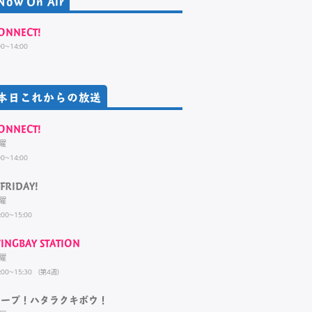
Now On Air
ONNECT!
00~14:00
本日これからの放送
ONNECT!
曜
00~14:00
FRIDAY!
曜
:00~15:00
INGBAY STATION
曜
:00~15:30 （第4週）
ホープ！ハタラクキボウ！