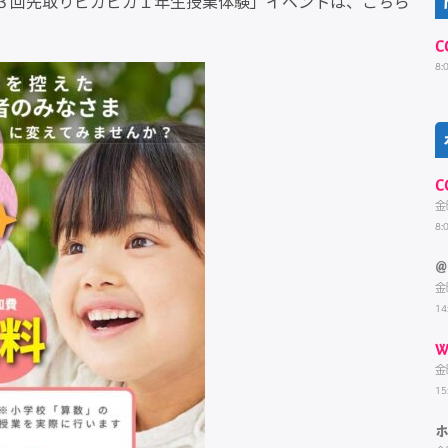
「第３回先取りピカピカ１年生授業体験」イベントは、こちら
C
8:
C
金
8:
@
金
14
W
金
15