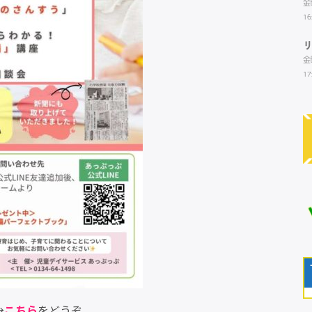
金
16
金
17
→
こちら
をどうぞ