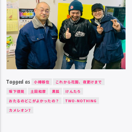
ヤ
ー
Tagged as
小樽移住
これから花園、夜更けまで
坂下德晃
土田和摩
黒狐
けんたろ
おたるのどこがよかったの？
TWO-NOTHING
カメレオン7