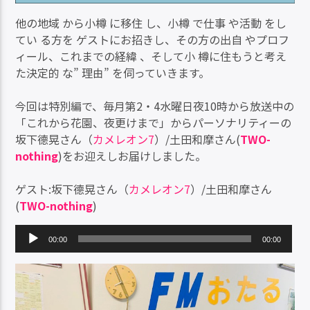
他の地域 から小樽 に移住 し、小樽 で仕事 や活動 をし
てい る方を ゲストにお招きし、その方の出自 やプロフ
ィール、これまでの経緯 、そして小 樽に住もうと考え
た決定的 な” 理由” を伺っていきます。
今回は特別編で、毎月第2・4水曜日夜10時から放送中の
「これから花園、夜更けまで」からパーソナリティーの
坂下德晃さん（
カメレオン7
）/土田和摩さん(
TWO-
nothing
)をお迎えしお届けしました。
ゲスト:坂下德晃さん（
カメレオン7
）/土田和摩さん
(
TWO-nothing
)
音
00:00
00:00
声
プ
レ
ー