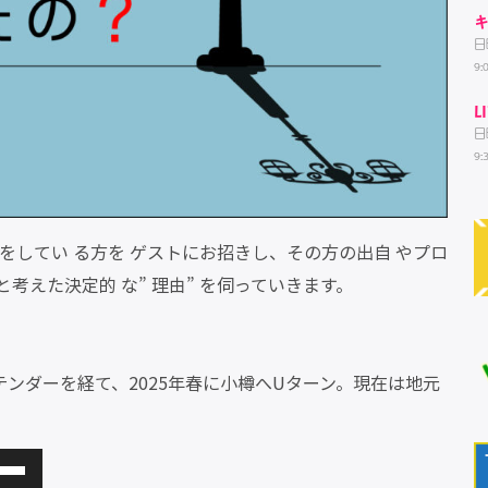
キ
日
9:
L
日
9:
動 をしてい る方を ゲストにお招きし、その方の出自 やプロ
考えた決定的 な” 理由” を伺っていきます。
ンダーを経て、2025年春に小樽へUターン。現在は地元