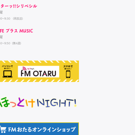
ターッ!!シリベシル
曜
00~9:30 （再放送）
IFE プラス MUSIC
曜
30~9:50（第4週）