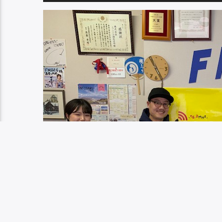
声
リ
プ
ュ
レ
ー
ー
ム
ヤ
調
ー
節
に
は
上
下
矢
印
キ
ー
を