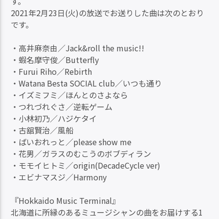
す。
2021年2月23日(火)の放送でお送りした曲は次のとおり
です。
・高井麻奈由／Jack&roll the music!!
・蝦名摩守俊／Butterfly
・Furui Riho／Rebirth
・Watana Besta SOCIAL club／いつも通り
・イズミフミ／ほんとのさよなら
・つれづれぐさ／逆転ゲーム
・小林初乃／ハジケタイ
・古舘賢治／風船
・ばいおれっと／please show me
・花男／ガラスのむこうのボブディラン
・モモイヒトミ／origin(DecadeCycle ver)
・エビナマスジ／Harmony
『Hokkaido Music Terminal』
北海道に所縁のあるミュージシャンの曲をお届けする1