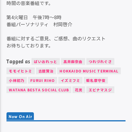
時間の音楽番組です。
第4火曜日 午後7時〜8時
番組パーソナリティ 村岡啓介
番組に対するご意見、ご感想、曲のリクエスト
お待ちしております。
Tagged as
ばいおれっと
高井麻奈由
つれづれぐさ
モモイヒトミ
古舘賢治
HOKKAIDO MUSIC TERMINAL
小林初乃
FURUI RIHO
イズミフミ
蝦名摩守俊
WATANA BESTA SOCIAL CLUB
花男
エビナマスジ
Now On Air