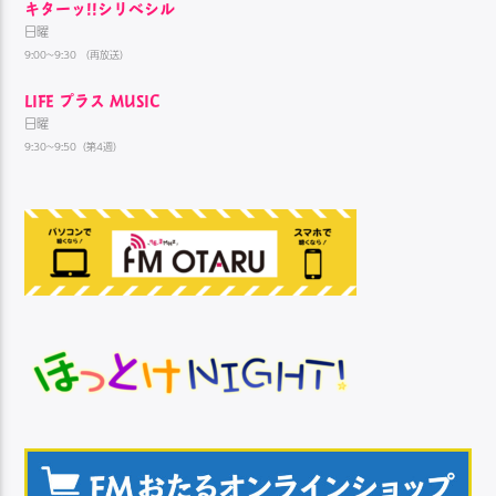
キターッ!!シリベシル
日曜
9:00~9:30 （再放送）
LIFE プラス MUSIC
日曜
9:30~9:50（第4週）