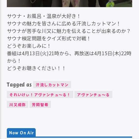
サウナ・お風呂・温泉が大好き！
サウナの魅力を皆さんに広める汗流しカットマン！
サウナが苦手な川又に魅力を伝えることが出来るのか？
サウナ検定問題をクイズ形式で対戦！
どうぞお楽しみに！
番組は4月13日(火)21時から、再放送は4月15日(木)22時
から！
どうぞお聴きください！！
Tagged as
汗流しカットマン
それいけぃ！アヴァンチュ～る！
アヴァンチュ～る
川又成弥
芳岡智希
Now On Air