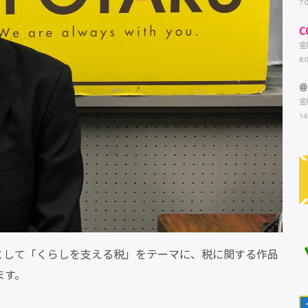
7:
C
金
8:
@
金
14
る週間として「くらしを支える税」をテーマに、税に関する作品
ます。