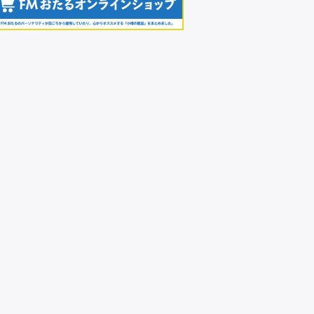
前の情報
の「のすたるじあ」11月3日