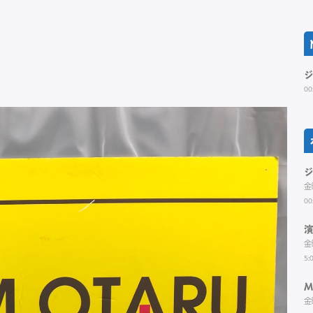
00
金
00
金
5:
M
金