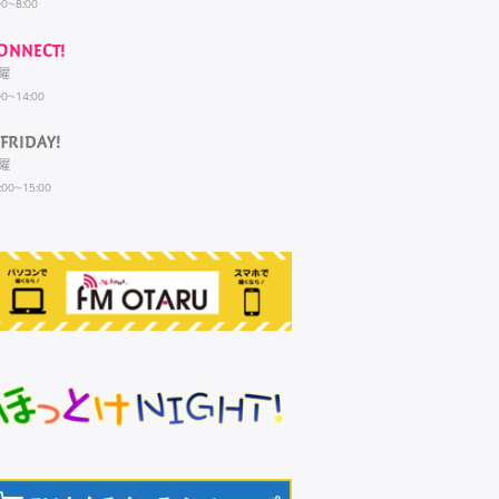
00~8:00
ONNECT!
曜
00~14:00
FRIDAY!
曜
:00~15:00