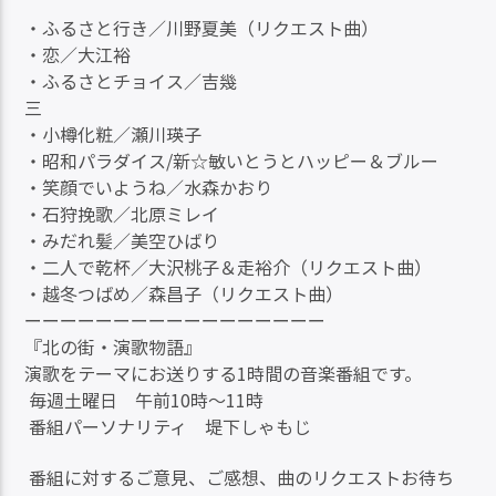
・ふるさと行き／川野夏美（リクエスト曲）
・恋／大江裕
・ふるさとチョイス／吉幾
三
・小樽化粧／瀬川瑛子
・昭和パラダイス/新☆敏いとうとハッピー＆ブルー
・笑顔でいようね／水森かおり
・石狩挽歌／北原ミレイ
・みだれ髪／美空ひばり
・二人で乾杯／大沢桃子＆走裕介（リクエスト曲）
・越冬つばめ／森昌子（リクエスト曲）
ーーーーーーーーーーーーーーーーー
『北の街・演歌物語』
演歌をテーマにお送りする1時間の音楽番組です。
毎週土曜日 午前10時〜11時
番組パーソナリティ 堤下しゃもじ
番組に対するご意見、ご感想、曲のリクエストお待ち