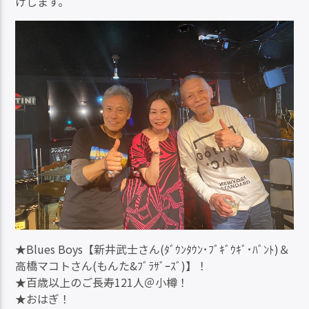
けします。
★Blues Boys【新井武士さん(ﾀﾞｳﾝﾀｳﾝ･ﾌﾞｷﾞｳｷﾞ･ﾊﾞﾝﾄ)＆
高橋マコトさん(もんた&ﾌﾞﾗｻﾞｰｽﾞ)】！
★百歳以上のご長寿121人＠小樽！
★おはぎ！