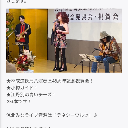
けします。
★林成道氏尺八演奏歴45周年記念祝賀会！
★小樽ガイド！
★江丹別の青いチーズ！
の3本です！
涼北みなライブ音源は「テネシーワルツ」♪