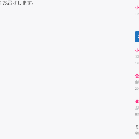
りお届けします。
1
金
1
金
20
金
第
金