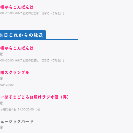
小樽からこんばんは
9:00~20:00 ※8/7 回文のお題は「きなこ（きな粉）」
本日これからの放送
小樽からこんばんは
曜
9:00~20:00 ※8/7 回文のお題は「きなこ（きな粉）」
金曜スクランブル
曜
:00~21:00
北一硝子まごころお届けラジオ便（再）
曜
3水曜の翌々日 21:00-22:00（再）
ミュージックバード
曜