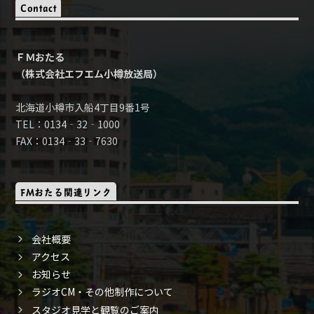
Contact
ＦＭおたる
（株式会社エフエム小樽放送局）
北海道小樽市入船4丁目9番1号
TEL：0134‐32‐1000
FAX：0134‐33‐7630
FMおたる関連リンク
会社概要
アクセス
お知らせ
ラジオCM・その他制作について
スタジオ見学と観覧のご案内