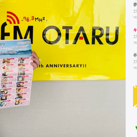
土
18
キ
土
18
井
土
18