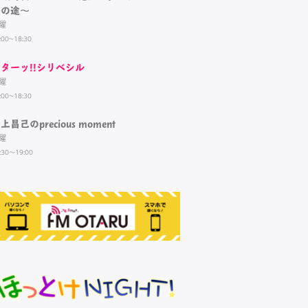
夢の途～
曜
:00~18:30
ターッ!!シリベシル
曜
:00~18:30
上昌己のprecious moment
曜
:30～19:00