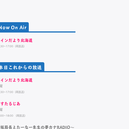
Now On Air
ワインだより北海道
:30~17:00（再放送）
本日これからの放送
ワインだより北海道
曜
:30~17:00（再放送）
のすたるじあ
曜
:00~18:00 （再放送）
坂局長とたーなー先生の夢カナRADIO～