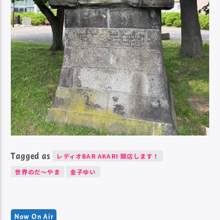
Tagged as
レディオBAR AKARI 開店します！
世界のだ～やま
金子ゆい
Now On Air