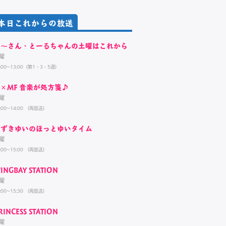
本日これからの放送
く～さん・とーるちゃんの土曜はこれから
曜
1:00~13:00（第1・3・5週）
×MF 音楽が処方箋♪
曜
:00~14:00 （再放送）
すずきゆいのほっとゆいタイム
曜
:00~15:00 （再放送）
INGBAY STATION
曜
:00~15:30 （再放送）
RINCESS STATION
曜