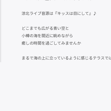
涼北ライブ音源は『キッスは目にして』♪
どこまでも広がる青い空と
小樽の海を間近に眺めながら
癒しの時間を過ごしてみませんか
まるで海の上に立っているように感じるテラスで
心を和ます波の音が
あなたをくつろぎの世界へいざないます
JR朝里駅から徒歩20秒
小樽で海に一番近いカフェ
『ぶるうはうす』