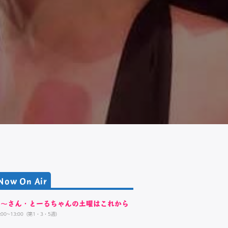
Now On Air
く～さん・とーるちゃんの土曜はこれから
1:00~13:00（第1・3・5週）