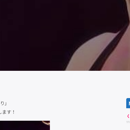
入り」
します！
1