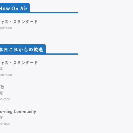
Now On Air
ジャズ・スタンダード
:00~5:00
本日これからの放送
ジャズ・スタンダード
曜
:00~5:00
演歌
曜
00~7:00
orning Community
曜
00~8:00