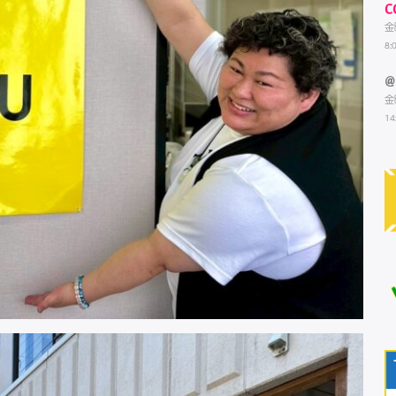
C
金
8:
@
金
14