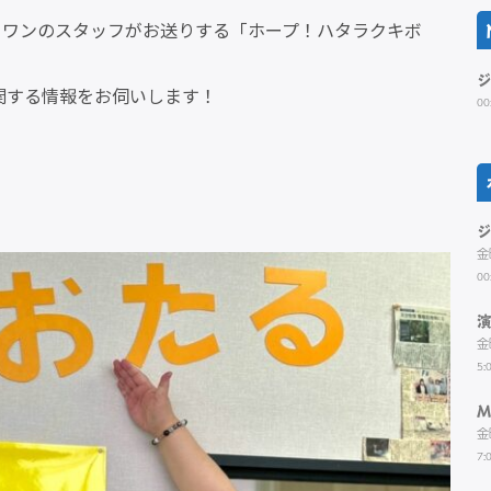
・ワンのスタッフがお送りする「ホープ！ハタラクキボ
関する情報をお伺いします！
00
金
00
金
5:
M
金
7: