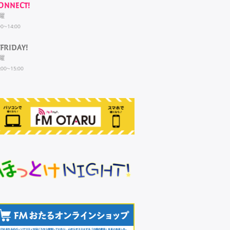
ONNECT!
曜
00~14:00
FRIDAY!
曜
:00~15:00