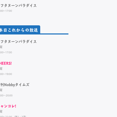
アフタヌーンパラダイス
:00~17:00
本日これからの放送
アフタヌーンパラダイス
曜
:00~17:00
HEERS!
曜
:00~19:00
刊Nobbyタイムズ
曜
:00～20:00
ャンコレ!
曜
:00~21:00 （第1・3週）