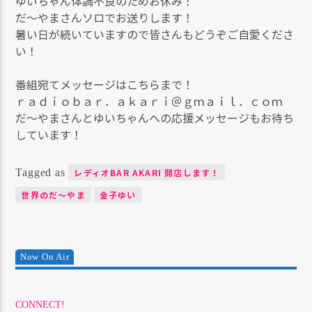
ゆいちゃん体調不良のためお休み！
だ～やまさんソロでお送りします！
暑い日が続いていますので皆さんもどうぞご自愛くださ
い！
番組宛てメッセージはこちらまで！
ｒａｄｉｏｂａｒ．ａｋａｒｉ＠ｇｍａｉｌ．ｃｏｍ
だ～やまさんとゆいちゃんへの応援メッセージもお待ち
しています！
Tagged as
レディオBAR AKARI 開店します！
世界のだ～やま
金子ゆい
Now On Air
CONNECT!