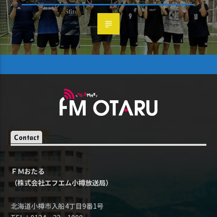
Contact
ＦＭおたる
（株式会社エフエム小樽放送局）
北海道小樽市入船4丁目9番1号