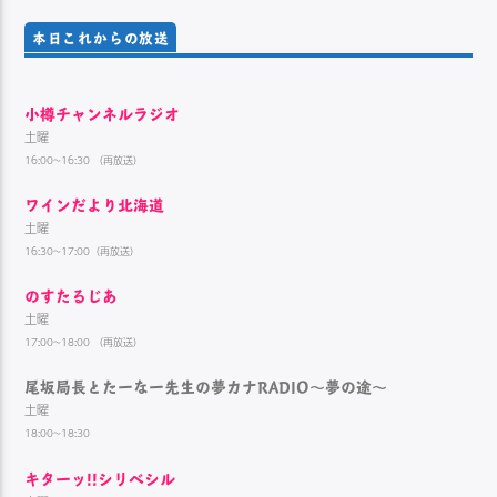
本日これからの放送
小樽チャンネルラジオ
土曜
16:00~16:30 （再放送）
ワインだより北海道
土曜
16:30~17:00（再放送）
のすたるじあ
土曜
17:00~18:00 （再放送）
尾坂局長とたーなー先生の夢カナRADIO～夢の途～
土曜
18:00~18:30
キターッ!!シリベシル