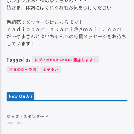
ポンポンがおイタのゆいちゃん・・・
皆さま、体調にはくれぐれもお気をつけください！
番組宛てメッセージはこちらまで！
ｒａｄｉｏｂａｒ．ａｋａｒｉ＠ｇｍａｉｌ．ｃｏｍ
だ～やまさんとゆいちゃんへの応援メッセージもお待ち
しています！
Tagged as
レディオBAR AKARI 開店します！
世界のだ～やま
金子ゆい
Now On Air
ジャズ・スタンダード
00:00~5:00