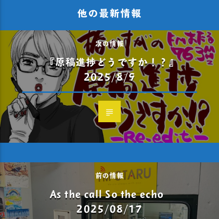
他の最新情報
次の情報
『原稿進捗どうですか！？』
2025/8/9
前の情報
As the call So the echo
2025/08/17