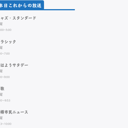
本日これからの放送
ジャズ・スタンダード
曜
:00~5:00
クラシック
曜
00~7:00
おはようサタデー
曜
00~9:00
演歌
曜
00～9:53
小樽市民ニュース
曜
53~10:00