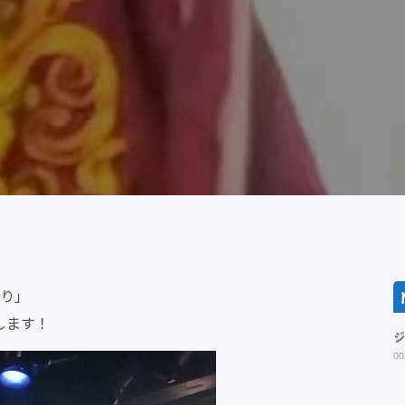
入り」
します！
00