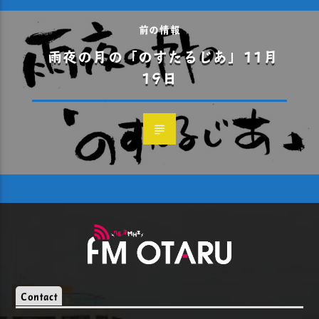
前の情報
雨夜の月の「のすたるじあ」11月
19日
Contact