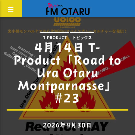
T-PRODUCT
トピックス
4月14日 T-
Product「Road to
Ura Otaru
Montparnasse」
#23
2026年4月30日