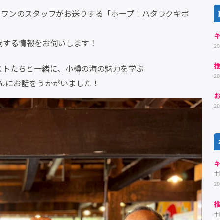
・ワンのスタッフがお送りする「ホープ！ハタラクキボ
関する情報をお伺いします！
20
ストたちと一緒に、小樽の海の魅力を学ぶ
20
んにお話をうかがいました！
20
土
20
土