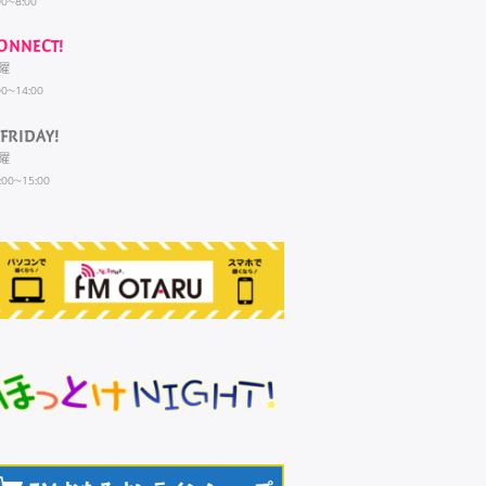
00~8:00
ONNECT!
曜
00~14:00
FRIDAY!
曜
:00~15:00