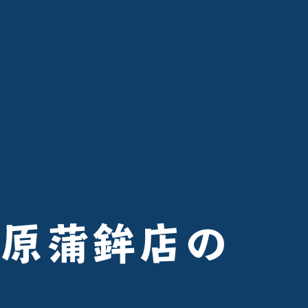
栗原蒲鉾店の
N