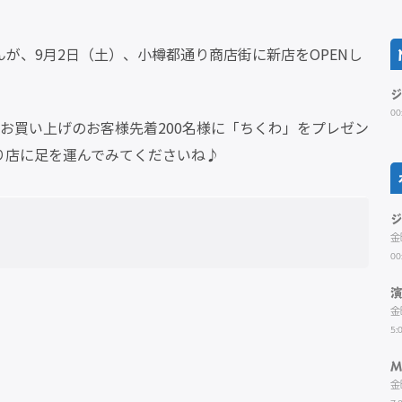
が、9月2日（土）、小樽都通り商店街に新店をOPENし
00
品お買い上げのお客様先着200名様に「ちくわ」をプレゼン
り店に足を運んでみてくださいね♪
金
00
金
5:
M
金