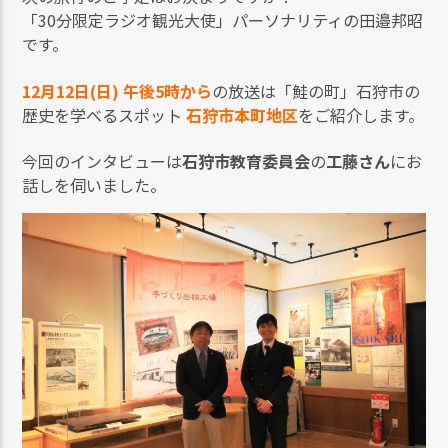
「30分限定ラジオ観光大使」パーソナリティの田邉邦昭
です。
12月12日(日) 午後5時から
の放送は「鮭の町」石狩市の
歴史を学べるスポット
石狩市本町地区
をご紹介します。
今回のインタビューは
石狩市教育委員会
の
工藤さん
にお
話しを伺いました。