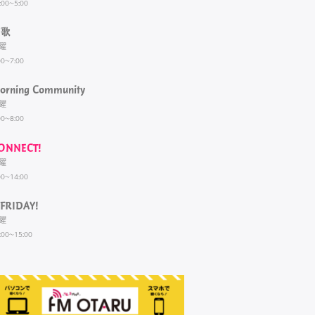
:00~5:00
演歌
曜
00~7:00
orning Community
曜
00~8:00
ONNECT!
曜
00~14:00
FRIDAY!
曜
:00~15:00