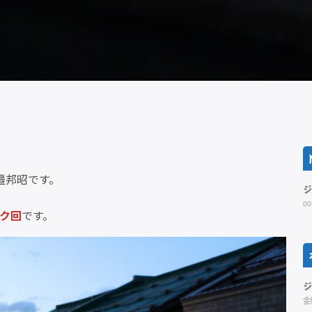
邉邦昭です。
00
ーク回
です。
金