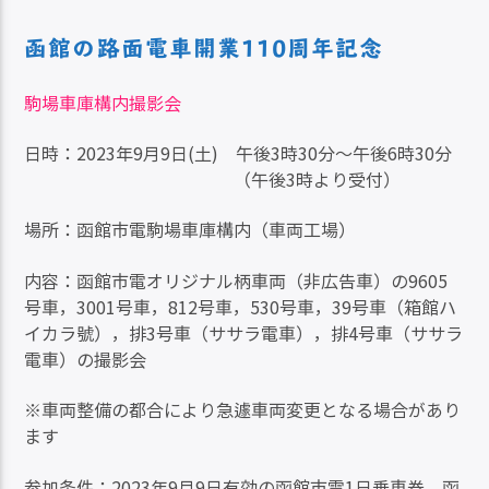
函館の路面電車開業110周年記念
駒場車庫構内撮影会
日時：2023年9月9日(土) 午後3時30分～午後6時30分
（午後3時より受付）
場所：函館市電駒場車庫構内（車両工場）
内容：函館市電オリジナル柄車両（非広告車）の9605
号車，3001号車，812号車，530号車，39号車（箱館ハ
イカラ號），排3号車（ササラ電車），排4号車（ササラ
電車）の撮影会
※車両整備の都合により急遽車両変更となる場合があり
ます
参加条件：2023年9月9日有効の函館市電1日乗車券、函