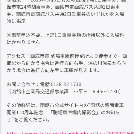
館市電24時間乗車券、函館市電函館バス共通1日乗車
券、函館市電函館バス共通2日乗車券のいずれかを入場
時に掲示
※事前申込不要、上記1日乗車券類の所持以外に入場料
はかかりません
アクセス：函館市電 駒場車庫前停留所より徒歩すぐ。函
館駅から向かう場合は進行方向右手、湯の川温泉から向
かう場合は進行方向左手に車庫が見えます。
お問い合わせ：電話 0138-32-1730
（函館市企業局交通部事業課 ※平日 8:45～17:30）
その他詳細は、函館市公式サイト内の“函館の路面電車
開業110周年記念 「駒場車庫構内撮影会」のお知ら
せ”をご覧ください。
https://www.city.hakodate.hokkaido.jp/docs/202307250