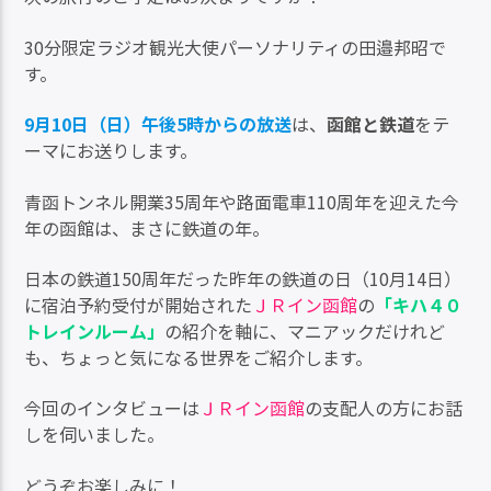
30分限定ラジオ観光大使パーソナリティの田邉邦昭で
す。
9月10日（日）午後5時からの放送
は、
函館と鉄道
をテ
ーマにお送りします。
青函トンネル開業35周年や路面電車110周年を迎えた今
年の函館は、まさに鉄道の年。
日本の鉄道150周年だった昨年の鉄道の日（10月14日）
に宿泊予約受付が開始された
ＪＲイン函館
の
「キハ４０
トレインルーム」
の紹介を軸に、マニアックだけれど
も、ちょっと気になる世界をご紹介します。
今回のインタビューは
ＪＲイン函館
の支配人の方にお話
しを伺いました。
どうぞお楽しみに！