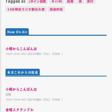
Tagged as
JRイン函館
キハ40
函館
旅
旅行
30分限定ラジオ観光大使
田邉邦昭
Now On Air
小樽からこんばんは
19:00~20:00 ※8/7 回文のお題は「きなこ（きな粉）」
本日これからの放送
小樽からこんばんは
金曜
19:00~20:00 ※8/7 回文のお題は「きなこ（きな粉）」
金曜スクランブル