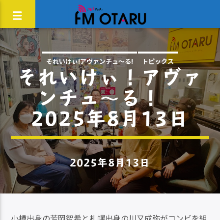
それいけぃ!アヴァンチュ〜る!
トピックス
それいけぃ！アヴァ
ンチュ～る！
2025年8月13日
2025年8月13日
小樽出身の芳岡智希と札幌出身の川又成弥がコンビを組