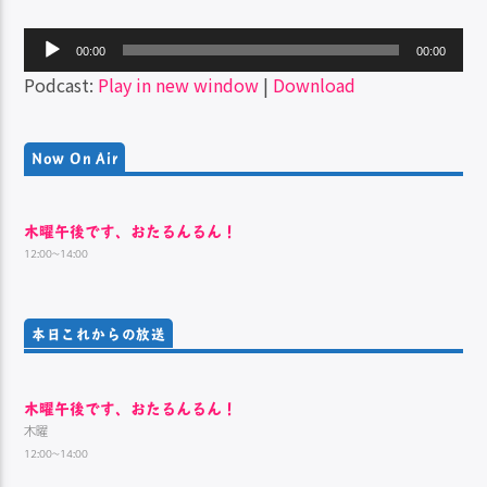
音
00:00
00:00
声
Podcast:
Play in new window
|
Download
プ
レ
ー
Now On Air
ヤ
ー
木曜午後です、おたるんるん！
12:00~14:00
本日これからの放送
木曜午後です、おたるんるん！
木曜
12:00~14:00