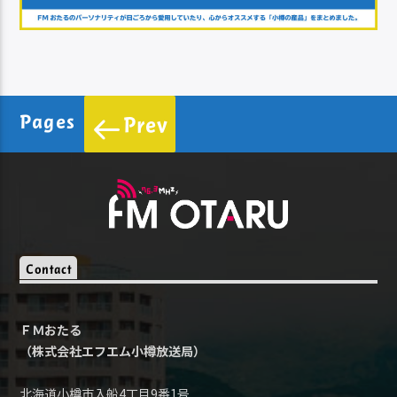
Pages
Prev
Contact
ＦＭおたる
（株式会社エフエム小樽放送局）
北海道小樽市入船4丁目9番1号