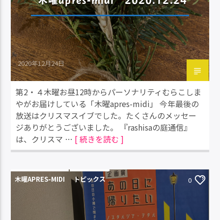
2020年12月24日
第2・４木曜お昼12時からパーソナリティむらこしま
やがお届けしている「木曜apres-midi」 今年最後の
放送はクリスマスイブでした。たくさんのメッセー
ジありがとうございました。 『rashisaの庭通信』
は、クリスマ …
[ 続きを読む ]
木曜APRES-MIDI
トピックス
0