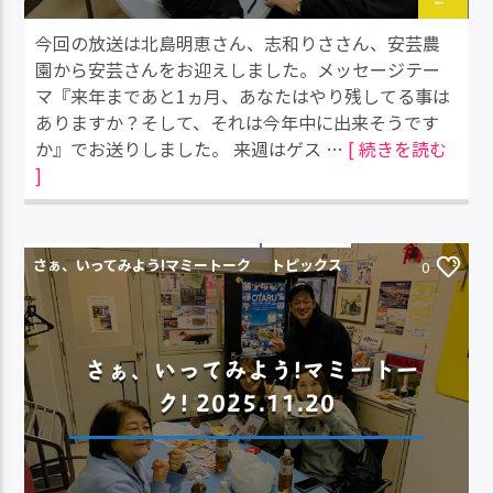
今回の放送は北島明恵さん、志和りささん、安芸農
園から安芸さんをお迎えしました。メッセージテー
マ『来年まであと1ヵ月、あなたはやり残してる事は
ありますか？そして、それは今年中に出来そうです
か』でお送りしました。 来週はゲス …
[ 続きを読む
]
さぁ、いってみよう!マミートーク
トピックス
0
さぁ、いってみよう!マミートー
ク! 2025.11.20