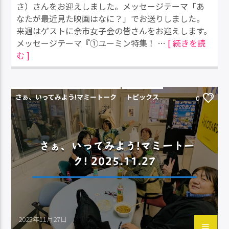
さ）さんをお迎えしました。メッセージテーマ「あ
なたが最近見た映画はなに？」でお送りしました。
来週はゲストに余市女子会の皆さんをお迎えします。
メッセージテーマ『①ユーミン特集！ …
[ 続きを読
む ]
さぁ、いってみよう!マミートーク
トピックス
0
さぁ、いってみよう!マミートー
ク! 2025.11.27
2025年11月27日