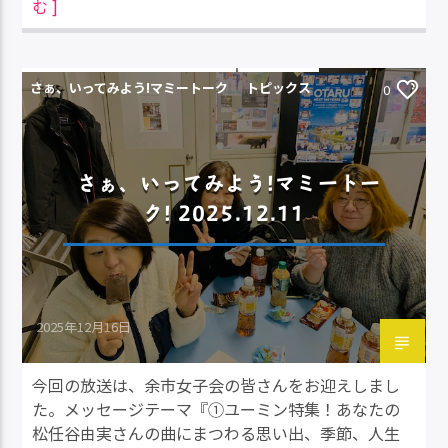
む ]
さぁ、いってみよう!マミートーク
トピックス
0
さぁ、いってみよう!マミートー
ク! 2025.12.11
2025年12月16日
今回の放送は、余市女子会の皆さんをお迎えしまし
た。メッセージテーマ『①ユーミン特集！あなたの
松任谷由実さんの曲にまつわる思い出、季節、人生