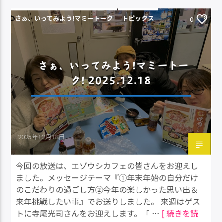
さぁ、いってみよう!マミートーク
トピックス
0
さぁ、いってみよう!マミートー
ク! 2025.12.18
2025年12月18日
今回の放送は、エゾウシカフェの皆さんをお迎えし
ました。メッセージテーマ『①年末年始の自分だけ
のこだわりの過ごし方②今年の楽しかった思い出＆
来年挑戦したい事』でお送りしました。 来週はゲス
トに寺尾光司さんをお迎えします。「 …
[ 続きを読