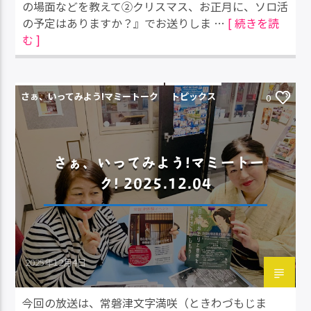
の場面などを教えて②クリスマス、お正月に、ソロ活
の予定はありますか？』でお送りしま …
[ 続きを読
む ]
さぁ、いってみよう!マミートーク
トピックス
0
さぁ、いってみよう!マミートー
ク! 2025.12.04
2025年12月4日
今回の放送は、常磐津文字満咲（ときわづもじま