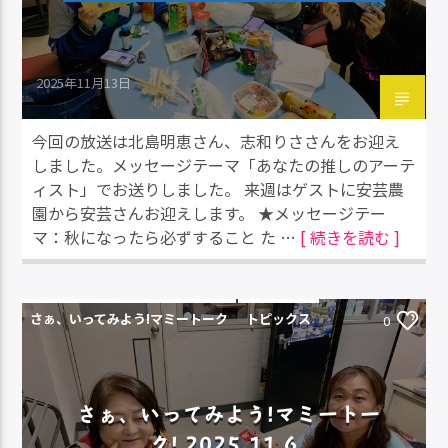
2025年11月13日
今回の放送は北島明恵さん、志和りささんをお迎え
しました。メッセージテーマ「あなたの推しのアーテ
ィスト」でお送りしました。 来週はゲストに安芸農
園から安芸さんお迎えします。 ★メッセージテー
マ：秋になったら必ずすること た …
[ 続きを読む ]
さぁ、いってみよう!マミートーク
トピックス
0
さぁ、いってみよう!マミートー
ク! 2025.11.6