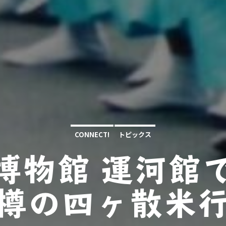
CONNECT!
トピックス
博物館 運河館
樽の四ヶ散米