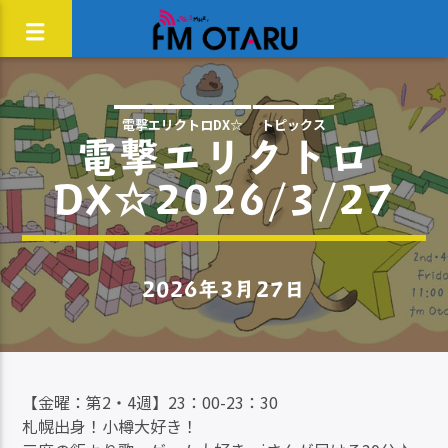
電撃エリクトロDX☆
トピックス
電撃エリクトロ
DX☆2026/3/27
2026年3月27日
【金曜：第2・4週】23：00-23：30
札幌出身！小樽大好き！