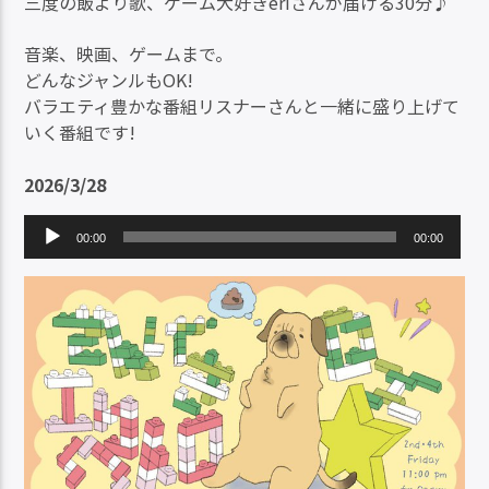
三度の飯より歌、ゲーム大好きeriさんが届ける30分♪
音楽、映画、ゲームまで。
どんなジャンルもOK!
バラエティ豊かな番組リスナーさんと一緒に盛り上げて
いく番組です!
2026/3/28
音
00:00
00:00
声
プ
レ
ー
ヤ
ー