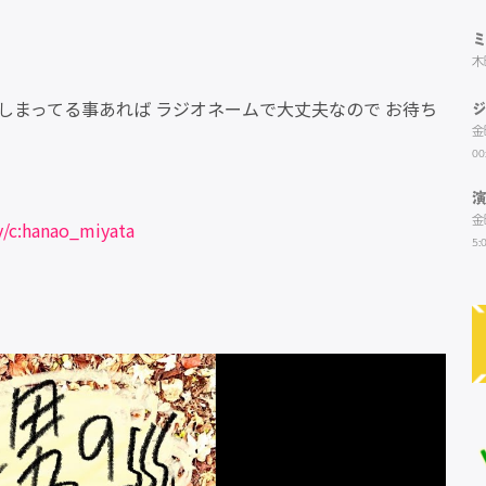
木
しまってる事あれば ラジオネームで大丈夫なので お待ち
金
00
金
tv/c:hanao_miyata
5: