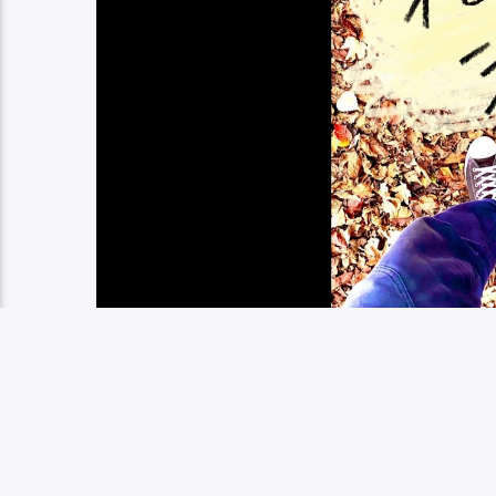
Tagged as
花男の湯
花男