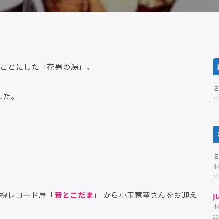
ることにした「花男の湯」。
！
した。
22
。
木
22
小樽レコード屋「
音とこだま
」 から小玉寛章さんをお迎え
J
木
23