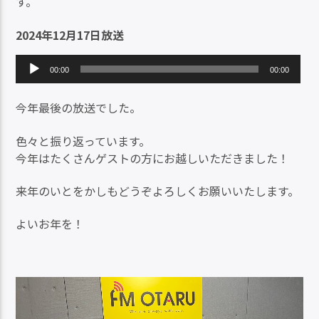
す。
2024年12月17日放送
音
00:00
00:00
声
プ
今年最後の放送でした。
レ
ー
色々と振り返っています。
ヤ
今年はたくさんゲストの方にお越しいただきました！
ー
来年のいとをかしもどうぞよろしくお願いいたします。
よいお年を！