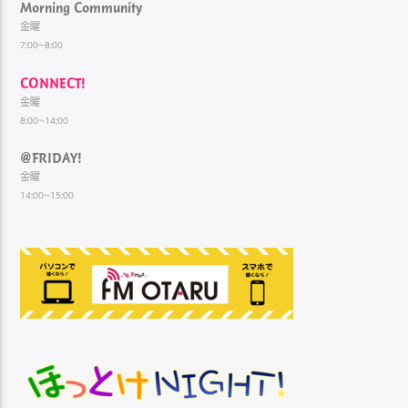
Morning Community
金曜
7:00~8:00
CONNECT!
金曜
8:00~14:00
@FRIDAY!
金曜
14:00~15:00