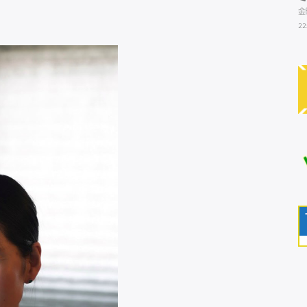
金
22
。