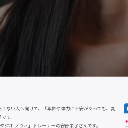
出せない人へ向けて、「年齢や体力に不安があっても、変
組です。
タジオ ノヴィ」トレーナーの安部栄子さんです。
17