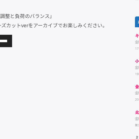
！調整と負荷のバランス」
ズカットverをアーカイブでお楽しみください。
金
17
金
1
金
20
金
第