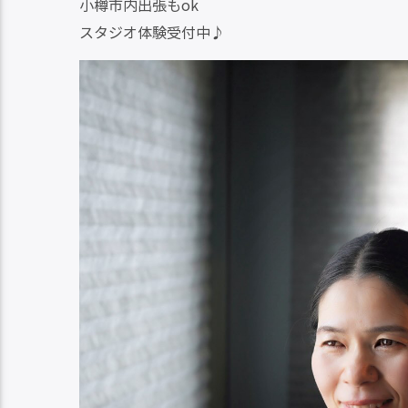
小樽市内出張もok
矢
スタジオ体験受付中♪
印
キ
ー
を
使
っ
て
く
だ
さ
い