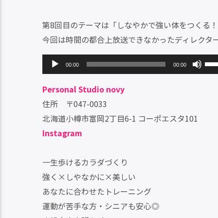
第8回目のテーマは「しなやかで強い体をつくる
今回は時間の都合上放送できなかったディレクター
音
ボ
00:00
00:00
声
リ
Personal Studio novy
プ
ュ
住所 〒047-0033
レ
ー
北海道小樽市富岡2丁目6-1 コーポエスタ101
ー
ム
Instagram
ヤ
調
ー
節
一生歩けるカラダづくり
に
強く×しやなかに×美しい
は
あなたに合わせたトレーニング
上
運動が苦手な方・シニアも安心◎
下