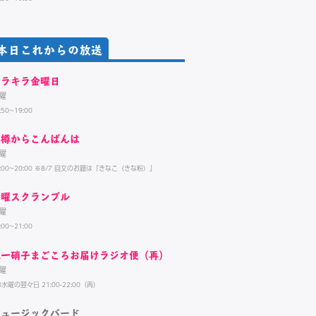
本日これからの放送
キラキラ金曜日
曜
:50~19:00
小樽からこんばんは
曜
9:00~20:00 ※8/7 回文のお題は「きなこ（きな粉）」
金曜スクランブル
曜
:00~21:00
北一硝子まごころお届けラジオ便（再）
曜
3水曜の翌々日 21:00-22:00（再）
ミュージックバード