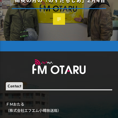
雨夜の月の「のすたるじあ」2月4日
Contact
ＦＭおたる
（株式会社エフエム小樽放送局）