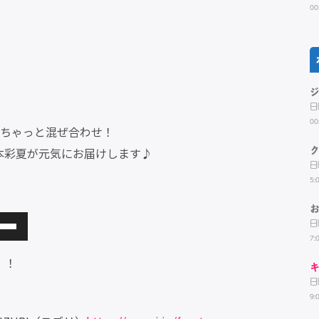
00
日
00
ごちゃっと混ぜ合わせ！
本彩夏が元気にお届けします♪
日
5:
日
7:
！！
キ
。
日
9: