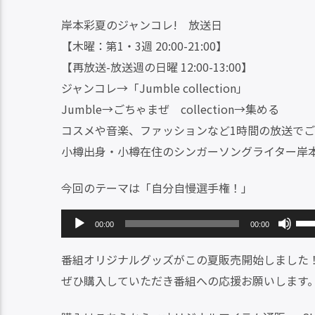
岸本彩夏のジャンコレ! 放送日
【木曜：第1・3週 20:00-21:00】
【再放送-放送週の日曜 12:00-13:00】
ジャンコレ→「Jumble collection」
Jumble→ごちゃまぜ collection→集める
コスメや音楽、ファッションなど1時間の放送で
小樽出身・小樽在住のシンガーソングライター岸
今回のテーマは「自分自慢選手権！」
音
ボ
00:00
00:00
声
リ
番組オリジナルグッズがこの夏販売開始しました
プ
ュ
ぜひ購入していただき番組への応援お願いします
レ
ー
ー
ム