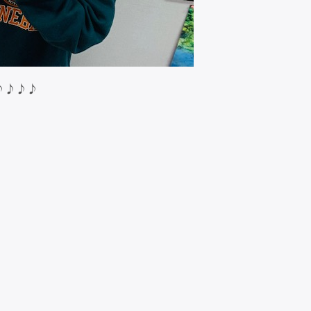
。
♪♪♪♪
』
送中♪
している「ジャンコレ！」パーソナリティの岸本彩夏さん。
が集まって結成された団体『Dear Life』協力のもと保
または
ています!