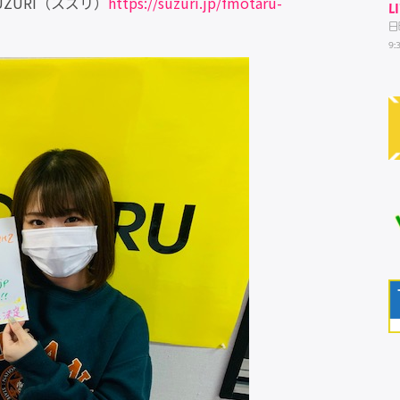
ZURI（スズリ）
https://suzuri.jp/fmotaru-
L
日
9: