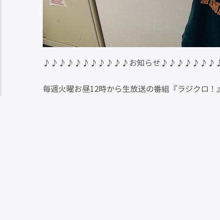
だ
さ
い
♪♪♪♪♪♪♪♪♪♪♪お知らせ♪♪♪♪♪♪♪
毎週火曜お昼12時から生放送の番組『ラジクロ！
第4週の12時台には保護犬・保護猫コーナーを放
コーナー担当は毎月第1・3木曜日20時から放送
毎月札幌を拠点に個人で犬や猫の保護をしている仲間
護犬・保護猫の情報をお届けしています。
メッセージは メールアドレス 763@fmotaru.jp 
留守番電話とFAX 0134-21-2000 までお待ちし