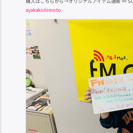
購入はこちらから→オリジナルアイテム通販 ∞ SU
ヤ
調
ayakakishimoto
ー
節
に
は
上
下
矢
印
キ
ー
を
使
っ
て
く