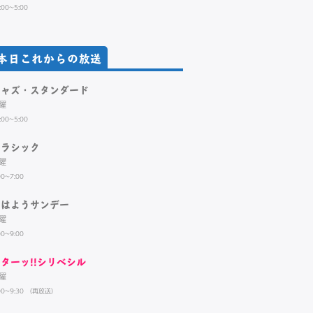
:00~5:00
本日これからの放送
ジャズ・スタンダード
曜
:00~5:00
クラシック
曜
00~7:00
おはようサンデー
曜
00~9:00
ターッ!!シリベシル
曜
00~9:30 （再放送）