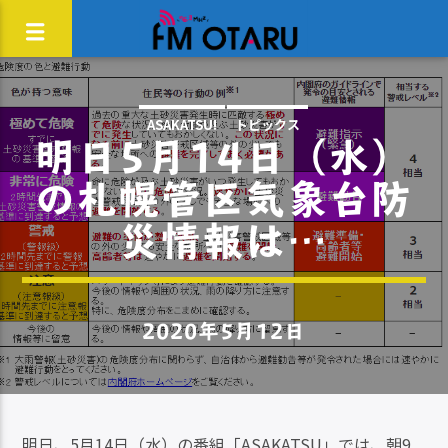
ASAKATSU!
トピックス
明日5月14日（水）
の札幌管区気象台防
災情報は…
2020年5月12日
明日、5月14日（水）の番組「ASAKATSU」では、朝9