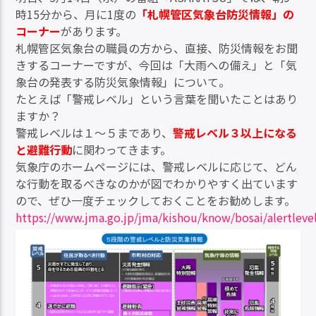
時15分から、月に1度の
「札幌管区気象台防災情報」の
コーナー
があります。
札幌管区気象台の職員の方から、直接、防災情報をお聞
きするコーナーですが、今回は「大雨への備え」と「気
象台の発表する防災気象情報」について。
たとえば「警戒レベル」という言葉を聞いたことはあり
ますか？
警戒レベルは１～５まであり、
警戒レベル３以上になる
と避難行動
に関わってきます。
気象庁のホームページには、警戒レベルに応じて、どん
な行動を取るべきなのかが図でわかりやすく出ています
ので、ぜひ一度チェックしておくことをお勧めします。
https://www.jma.go.jp/jma/kishou/know/bosai/alertleve