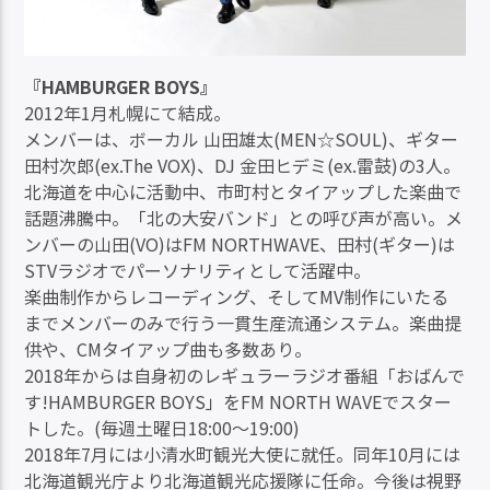
『HAMBURGER BOYS』
2012年1月札幌にて結成。
メンバーは、ボーカル 山田雄太(MEN☆SOUL)、ギター
田村次郎(ex.The VOX)、DJ 金田ヒデミ(ex.雷鼓)の3人。
北海道を中心に活動中、市町村とタイアップした楽曲で
話題沸騰中。「北の大安バンド」との呼び声が高い。メ
ンバーの山田(VO)はFM NORTHWAVE、田村(ギター)は
STVラジオでパーソナリティとして活躍中。
楽曲制作からレコーディング、そしてMV制作にいたる
までメンバーのみで行う一貫生産流通システム。楽曲提
供や、CMタイアップ曲も多数あり。
2018年からは自身初のレギュラーラジオ番組「おばんで
す!HAMBURGER BOYS」をFM NORTH WAVEでスター
トした。(毎週土曜日18:00〜19:00)
2018年7月には小清水町観光大使に就任。同年10月には
北海道観光庁より北海道観光応援隊に任命。今後は視野