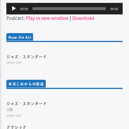
音
00:00
00:00
声
Podcast:
Play in new window
|
Download
プ
レ
ー
Now On Air
ヤ
ー
ジャズ・スタンダード
00:00~5:00
本日これからの放送
ジャズ・スタンダード
日曜
00:00~5:00
クラシック