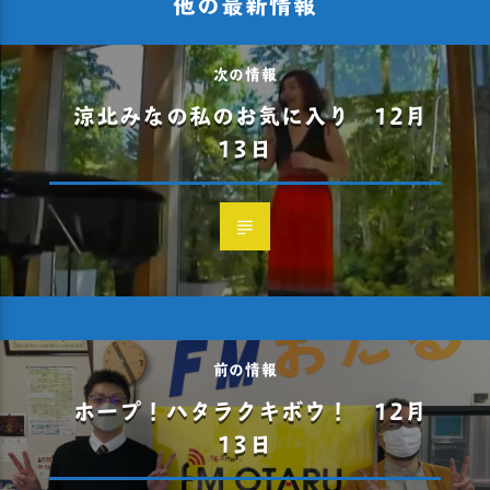
他の最新情報
次の情報
涼北みなの私のお気に入り 12月
13日
前の情報
ホープ！ハタラクキボウ！ 12月
13日