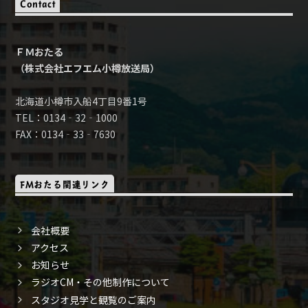
Contact
ＦＭおたる
（株式会社エフエム小樽放送局）
北海道小樽市入船4丁目9番1号
TEL：0134‐32‐1000
FAX：0134‐33‐7630
FMおたる関連リンク
会社概要
アクセス
お知らせ
ラジオCM・その他制作について
スタジオ見学と観覧のご案内