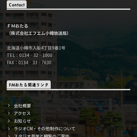
Contact
ＦＭおたる
（株式会社エフエム小樽放送局）
北海道小樽市入船4丁目9番1号
TEL：0134‐32‐1000
FAX：0134‐33‐7630
FMおたる関連リンク
会社概要
アクセス
お知らせ
ラジオCM・その他制作について
スタジオ見学と観覧のご案内