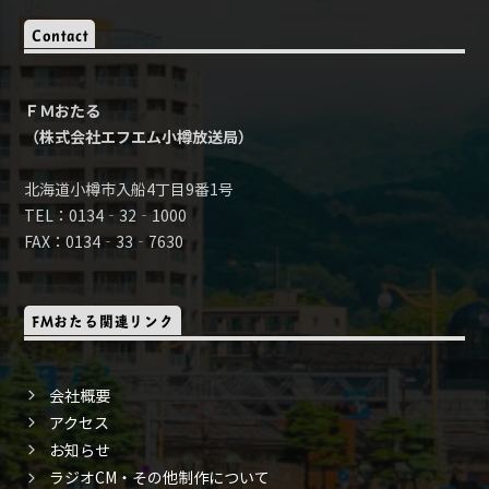
Contact
ＦＭおたる
（株式会社エフエム小樽放送局）
北海道小樽市入船4丁目9番1号
TEL：0134‐32‐1000
FAX：0134‐33‐7630
FMおたる関連リンク
会社概要
アクセス
お知らせ
ラジオCM・その他制作について